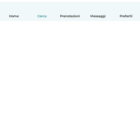
Home
Cerca
Prenotazioni
Messaggi
Preferiti
Italiano
Come funziona
Aiuto
Termini e privacy
Prezzi
Dati aziendali
Babysits per le aziende
Standard della community
© Babysits B.V.