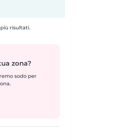
iù risultati.
 tua zona?
reremo sodo per
zona.