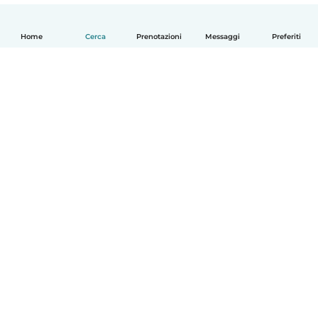
Home
Cerca
Prenotazioni
Messaggi
Preferiti
Italiano
Come funziona
Aiuto
Termini e privacy
Prezzi
Dati aziendali
Babysits per le aziende
Standard della community
© Babysits B.V.