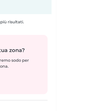
iù risultati.
 tua zona?
reremo sodo per
zona.