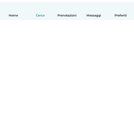
Home
Cerca
Prenotazioni
Messaggi
Preferiti
Italiano
Come funziona
Aiuto
Termini e privacy
Prezzi
Dati aziendali
Babysits per le aziende
Standard della community
© Babysits B.V.