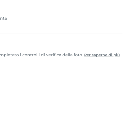
ente
letato i controlli di verifica della foto.
Per saperne di più