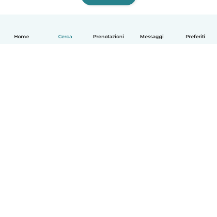
Home
Cerca
Prenotazioni
Messaggi
Preferiti
Italiano
Come funziona
Aiuto
Termini e privacy
Prezzi
Dati aziendali
Babysits per le aziende
Standard della community
© Babysits B.V.