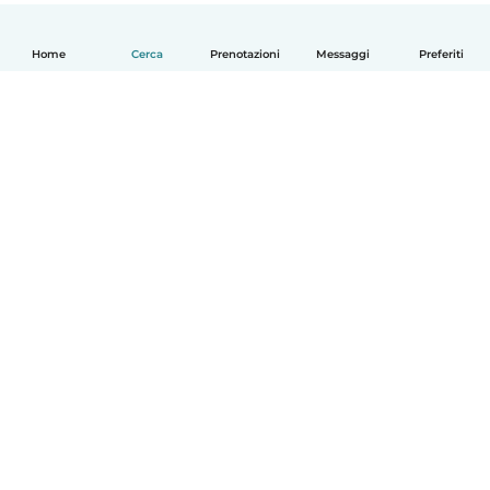
Home
Cerca
Prenotazioni
Messaggi
Preferiti
Italiano
Come funziona
Aiuto
Termini e privacy
Prezzi
Dati aziendali
Babysits per le aziende
Standard della community
© Babysits B.V.