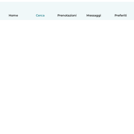
Home
Cerca
Prenotazioni
Messaggi
Preferiti
Italiano
Come funziona
Aiuto
Termini e privacy
Prezzi
Dati aziendali
Babysits per le aziende
Standard della community
© Babysits B.V.