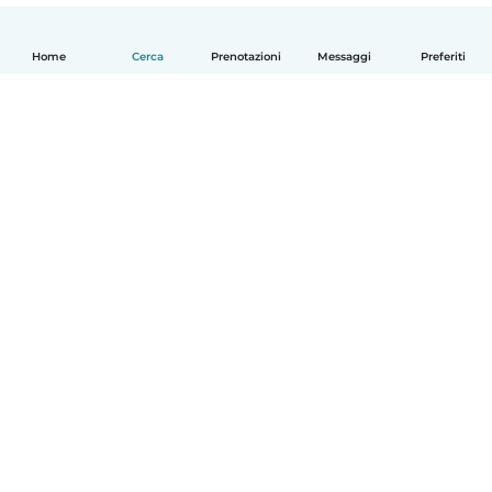
Home
Cerca
Prenotazioni
Messaggi
Preferiti
Italiano
Come funziona
Aiuto
Termini e privacy
Prezzi
Dati aziendali
Babysits per le aziende
Standard della community
© Babysits B.V.