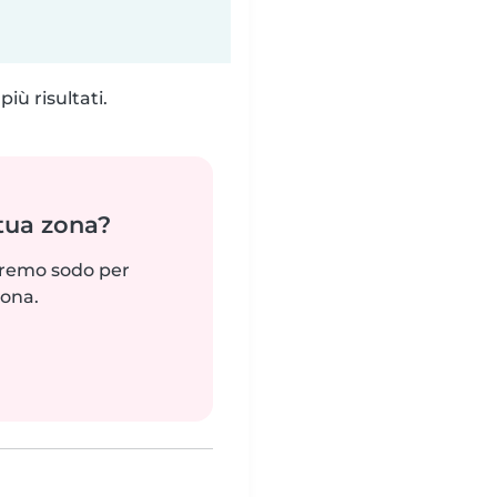
iù risultati.
 tua zona?
reremo sodo per
zona.