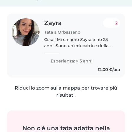
Zayra
2
Tata a Orbassano
Ciao!! Mi chiamo Zayra e ho 23
anni. Sono un'educatrice della
prima infanzia ❤️ Ho anche
studiato il livello intermedio di
Esperienza: > 3 anni
assistente tecnico
12,00 €/ora
infermieristico. Sono stata
ragazza..
Riduci lo zoom sulla mappa per trovare più
risultati.
Non c'è una tata adatta nella