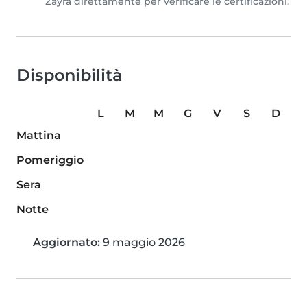
Zayra direttamente per verificare le certificazioni.
Disponibilità
L
M
M
G
V
S
D
Mattina
Pomeriggio
Sera
Notte
Aggiornato:
9 maggio 2026