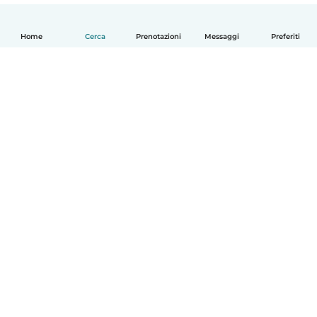
Home
Cerca
Prenotazioni
Messaggi
Preferiti
Italiano
Come funziona
Aiuto
Termini e privacy
Prezzi
Dati aziendali
Babysits per le aziende
Standard della community
© Babysits B.V.