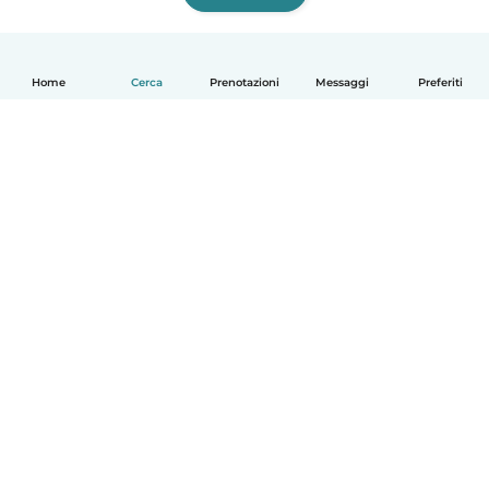
Home
Cerca
Prenotazioni
Messaggi
Preferiti
Italiano
Come funziona
Aiuto
Termini e privacy
Prezzi
Dati aziendali
Babysits per le aziende
Standard della community
© Babysits B.V.