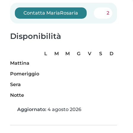
Contatta MariaRosaria
2
Disponibilità
L
M
M
G
V
S
D
Mattina
Pomeriggio
Sera
Notte
Aggiornato:
4 agosto 2026