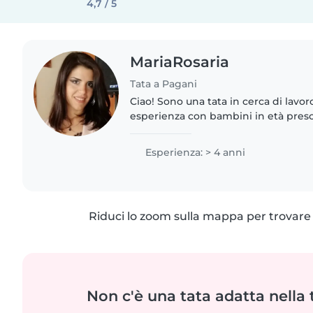
4,7 / 5
MariaRosaria
Tata a Pagani
Ciao! Sono una tata in cerca di lavor
esperienza con bambini in età presco
adolescenti. Sono a mio agio con gli
cucinare e aiutare..
Esperienza: > 4 anni
Riduci lo zoom sulla mappa per trovare p
Non c'è una tata adatta nella