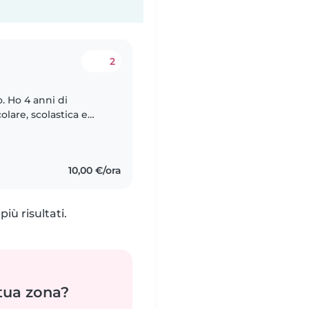
2
o. Ho 4 anni di
lare, scolastica e
 animali domestici,
10,00 €/ora
iù risultati.
 tua zona?