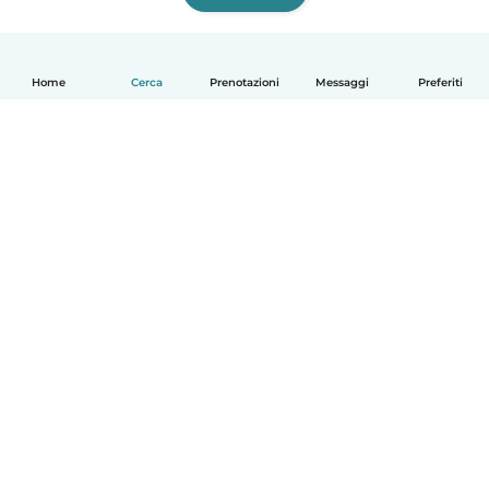
Home
Cerca
Prenotazioni
Messaggi
Preferiti
Italiano
Come funziona
Aiuto
Termini e privacy
Prezzi
Dati aziendali
Babysits per le aziende
Standard della community
© Babysits B.V.