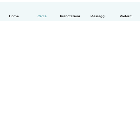
Home
Cerca
Prenotazioni
Messaggi
Preferiti
Italiano
Come funziona
Aiuto
Termini e privacy
Prezzi
Dati aziendali
Babysits per le aziende
Standard della community
© Babysits B.V.