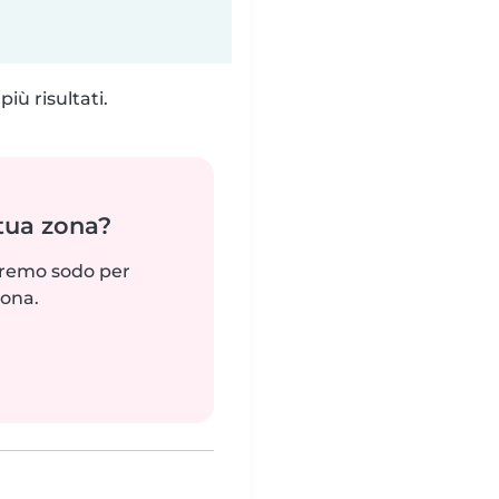
iù risultati.
 tua zona?
reremo sodo per
zona.