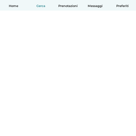
Home
Cerca
Prenotazioni
Messaggi
Preferiti
Italiano
Come funziona
Aiuto
Termini e privacy
Prezzi
Dati aziendali
Babysits per le aziende
Standard della community
© Babysits B.V.