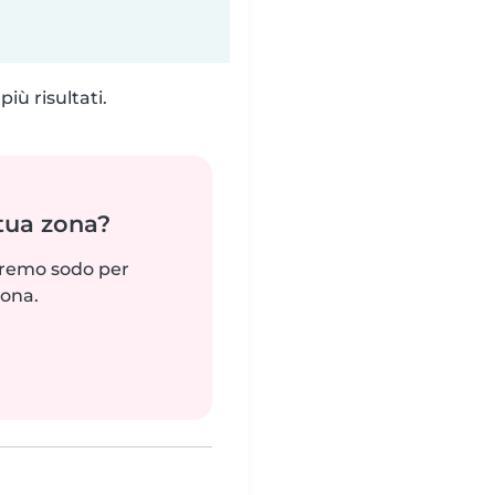
iù risultati.
 tua zona?
reremo sodo per
zona.