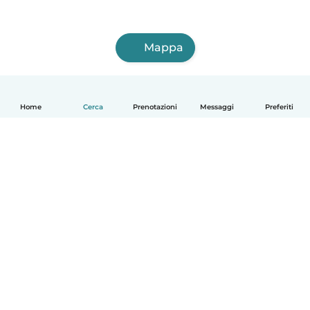
Mappa
Home
Cerca
Prenotazioni
Messaggi
Preferiti
Italiano
Come funziona
Aiuto
Termini e privacy
Prezzi
Dati aziendali
Babysits per le aziende
Standard della community