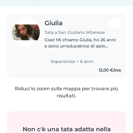
Giulia
Tata a San Giuliano Milanese
Ciao! Mi chiamo Giulia, ho 26 anni
e sono un'educatrice di asilo
nido con oltre 6 anni di
esperienza nel mondo
Esperienza: > 6 anni
dell'infanzia. 👶💛 Lavorare con i
12,00 €/ora
bambini è la mia più grande
passione...
Riduci lo zoom sulla mappa per trovare più
risultati.
Non c'è una tata adatta nella