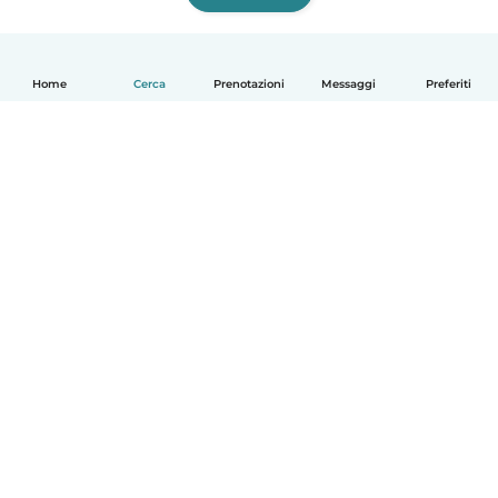
Home
Cerca
Prenotazioni
Messaggi
Preferiti
Italiano
Come funziona
Aiuto
Termini e privacy
Prezzi
Dati aziendali
Babysits per le aziende
Standard della community
© Babysits B.V.