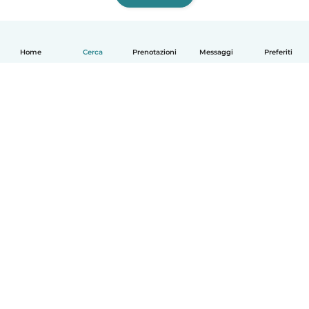
Home
Cerca
Prenotazioni
Messaggi
Preferiti
Italiano
Come funziona
Aiuto
Termini e privacy
Prezzi
Dati aziendali
Babysits per le aziende
Standard della community
© Babysits B.V.