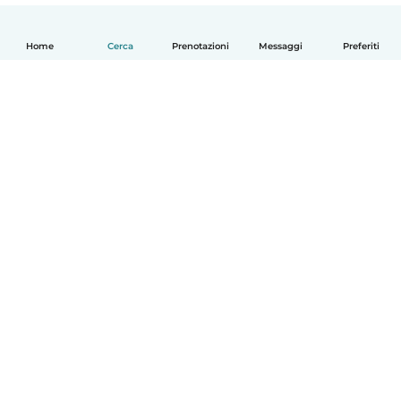
Home
Cerca
Prenotazioni
Messaggi
Preferiti
Italiano
Come funziona
Aiuto
Termini e privacy
Prezzi
Dati aziendali
Babysits per le aziende
Standard della community
© Babysits B.V.