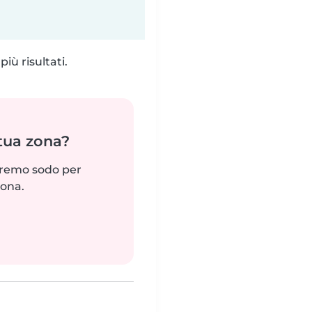
iù risultati.
 tua zona?
reremo sodo per
zona.