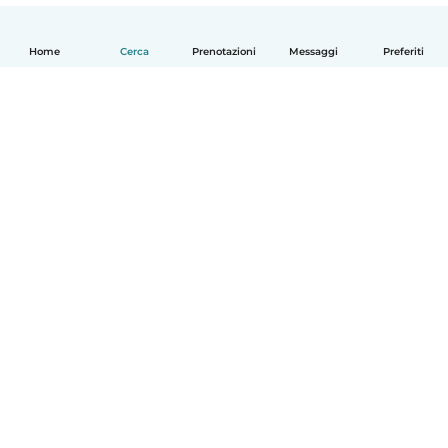
Home
Cerca
Prenotazioni
Messaggi
Preferiti
Italiano
Come funziona
Aiuto
Termini e privacy
Prezzi
Dati aziendali
Babysits per le aziende
Standard della community
© Babysits B.V.