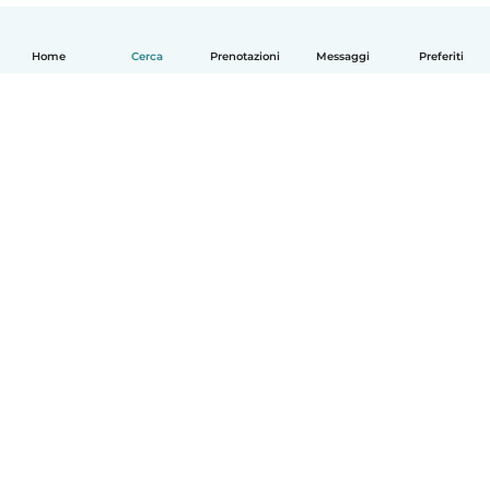
Home
Cerca
Prenotazioni
Messaggi
Preferiti
Italiano
Come funziona
Aiuto
Termini e privacy
Prezzi
Dati aziendali
Babysits per le aziende
Standard della community
© Babysits B.V.