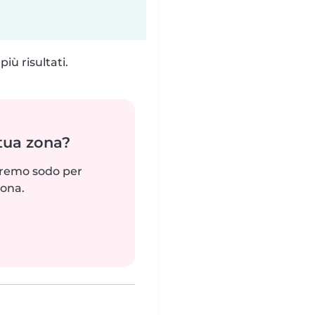
iù risultati.
 tua zona?
reremo sodo per
zona.