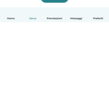
Home
Cerca
Prenotazioni
Messaggi
Preferiti
Italiano
Come funziona
Aiuto
Termini e privacy
Prezzi
Dati aziendali
Babysits per le aziende
Standard della community
© Babysits B.V.