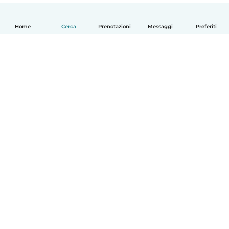
Home
Cerca
Prenotazioni
Messaggi
Preferiti
Italiano
Come funziona
Aiuto
Termini e privacy
Prezzi
Dati aziendali
Babysits per le aziende
Standard della community
© Babysits B.V.