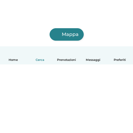
Mappa
Home
Cerca
Prenotazioni
Messaggi
Preferiti
Italiano
Come funziona
Aiuto
Termini e privacy
Prezzi
Dati aziendali
Babysits per le aziende