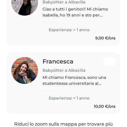
Babysitter a Albavilla
Ciao a tutti i genitori! Mi chiamo
Isabella, ho 19 anni e sto per
diplomarmi al Liceo delle
Scienze Umane (indirizzo
Esperienza: > 1 anno
Economico-Sociale). Adoro i
9,00 €/ora
bambini, stare con loro mi
diverte..
Francesca
Babysitter a Albavilla
Mi chiamo Francesca, sono una
studentessa universitaria al
secondo anno del corso di laurea
in Terapia della Neuro e
Esperienza: < 1 anno
Psicomotricità dell'età evolutiva.
10,00 €/ora
Ho maturato tre anni di
esperienza..
Riduci lo zoom sulla mappa per trovare più