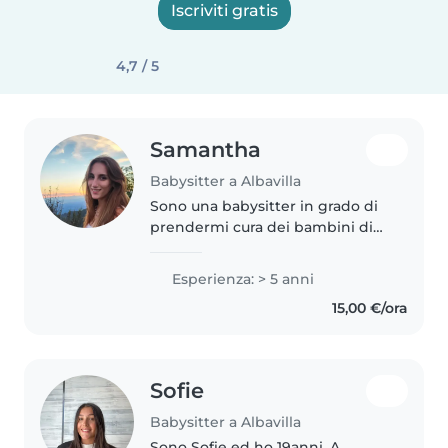
Iscriviti gratis
4,7 / 5
Samantha
Babysitter a Albavilla
Sono una babysitter in grado di
prendermi cura dei bambini di
tutte le età, dai neonati ai
bambini in età scolare. Ho 5 anni
Esperienza: > 5 anni
di esperienza e sono fluente sia
15,00 €/ora
in inglese che in italiano...
Sofie
Babysitter a Albavilla
Sono Sofie ed ho 19anni. A