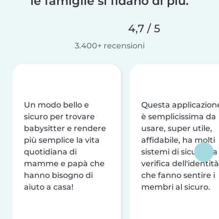
le famiglie si fidano di più.
4,7 / 5
3.400+ recensioni
Un modo bello e
Questa applicazion
sicuro per trovare
è semplicissima da
babysitter e rendere
usare, super utile,
più semplice la vita
affidabile, ha molti
quotidiana di
sistemi di sicurezza
mamme e papà che
verifica dell'identità
hanno bisogno di
che fanno sentire i
aiuto a casa!
membri al sicuro.