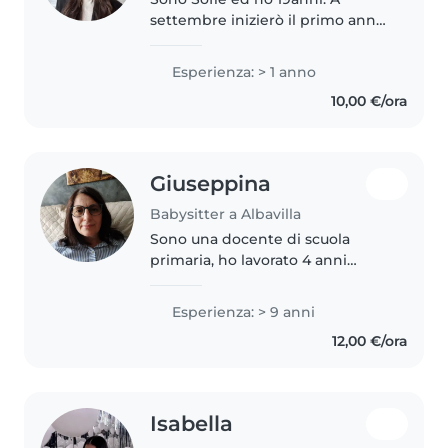
settembre inizierò il primo anno
di università alla cattolica. Mi
piace prendermi cura dei
Esperienza: > 1 anno
bambini, e passare con loro del
10,00 €/ora
tempo di qualità. Ho già avuto..
Giuseppina
Babysitter a Albavilla
Sono una docente di scuola
primaria, ho lavorato 4 anni
anche sul sostegno con bambini
speciali, sono mamma e nonna,
Esperienza: > 9 anni
al momento ho disponibilità per
12,00 €/ora
i mesi di luglio ed agosto,
rivalutabili..
Isabella