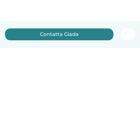
Contatta Giada
Italiano
Come funziona
Aiuto
Termini e privacy
Prezzi
Dati aziendali
Babysits per le aziende
Standard della community