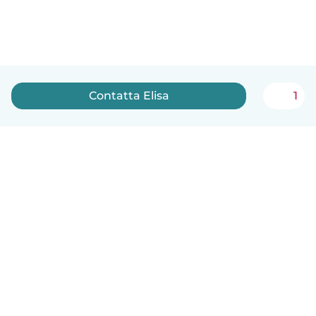
Contatta Elisa
1
Italiano
Come funziona
Aiuto
Termini e privacy
Prezzi
Dati aziendali
Babysits per le aziende