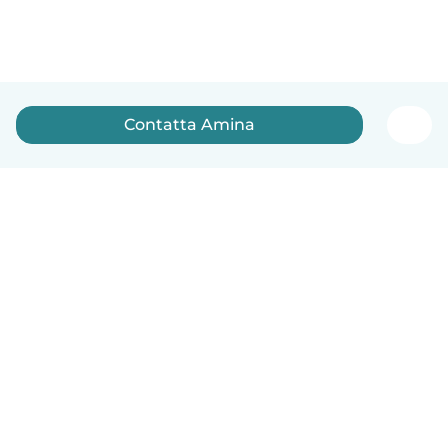
Contatta Amina
Italiano
Come funziona
Aiuto
Termini e privacy
Prezzi
Dati aziendali
Babysits per le aziende