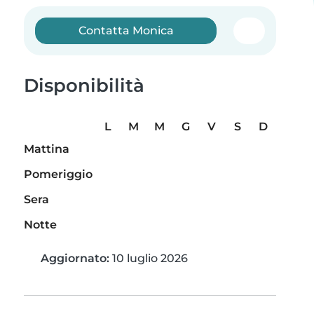
Contatta Monica
Disponibilità
L
M
M
G
V
S
D
Mattina
Pomeriggio
Sera
Notte
Aggiornato:
10 luglio 2026