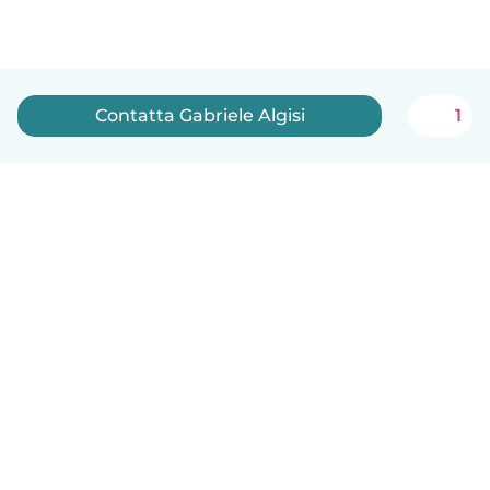
Contatta Gabriele Algisi
1
Italiano
Come funziona
Aiuto
Termini e privacy
Prezzi
Dati aziendali
Babysits per le aziende
Standard della community