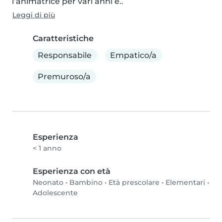
l’animatrice per vari anni e..
Leggi di più
Caratteristiche
Responsabile
Empatico/a
Premuroso/a
Esperienza
< 1 anno
Esperienza con età
Neonato
•
Bambino
•
Età prescolare
•
Elementari
•
Adolescente