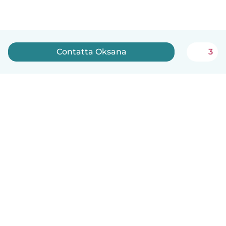
Contatta Oksana
3
Italiano
Come funziona
Aiuto
Termini e privacy
Prezzi
Dati aziendali
Babysits per le aziende
Standard della community