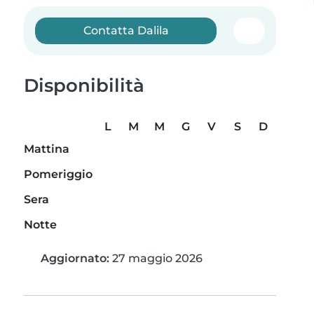
Contatta Dalila
Disponibilità
L
M
M
G
V
S
D
Mattina
Pomeriggio
Sera
Notte
Aggiornato:
27 maggio 2026