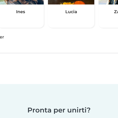
Ines
Lucia
Z
er
Pronta per unirti?