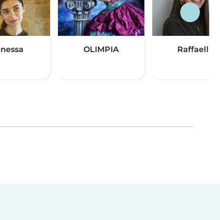
nessa
OLIMPIA
Raffaella
(