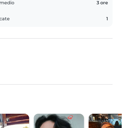
 medio
3 ore
icate
1