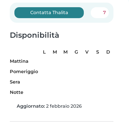
Contatta Thalita
7
Disponibilità
L
M
M
G
V
S
D
Mattina
Pomeriggio
Sera
Notte
Aggiornato:
2 febbraio 2026