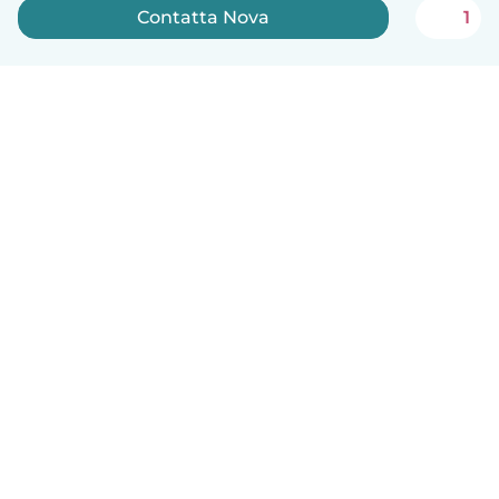
Contatta Nova
1
Italiano
Come funziona
Aiuto
Termini e privacy
Prezzi
Dati aziendali
Babysits per le aziende
Standard della community