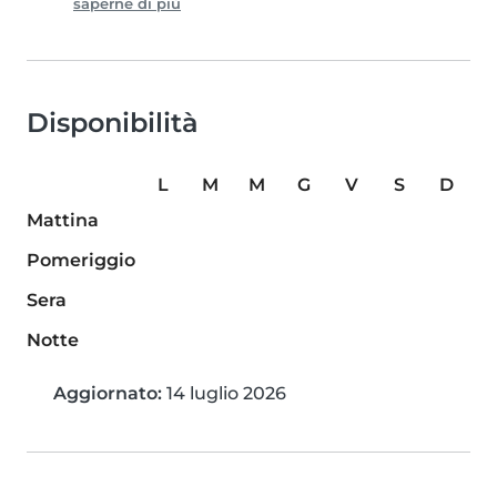
saperne di più
Disponibilità
L
M
M
G
V
S
D
Mattina
Pomeriggio
Sera
Notte
Aggiornato:
14 luglio 2026