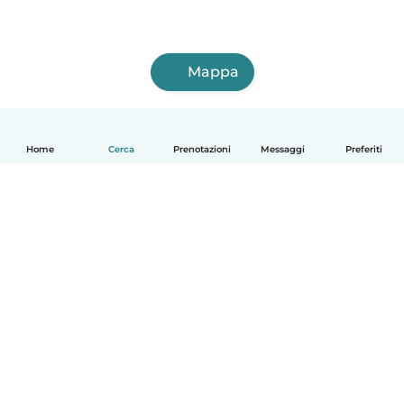
Mappa
Home
Cerca
Prenotazioni
Messaggi
Preferiti
Italiano
Come funziona
Aiuto
Termini e privacy
Prezzi
Dati aziendali
Babysits per le aziende
Standard della community