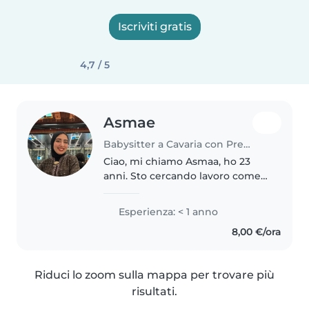
Iscriviti gratis
4,7 / 5
Asmae
Babysitter a Cavaria con Premezzo
Ciao, mi chiamo Asmaa, ho 23
anni. Sto cercando lavoro come
babysitter perché mi piace
molto stare con i bambini e
Esperienza: < 1 anno
prendermi cura di loro. Ho già
8,00 €/ora
esperienza familiare, infatti mi
sono..
Riduci lo zoom sulla mappa per trovare più
risultati.