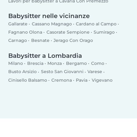
Lavori per babysitter a Cavaria Con Premezzo
Babysitter nelle vicinanze
Gallarate
Cassano Magnago
Cardano al Campo
Fagnano Olona
Casorate Sempione
Sumirago
Carnago
Besnate
Jerago Con Orago
Babysitter a Lombardia
Milano
Brescia
Monza
Bergamo
Como
Busto Arsizio
Sesto San Giovanni
Varese
Cinisello Balsamo
Cremona
Pavia
Vigevano