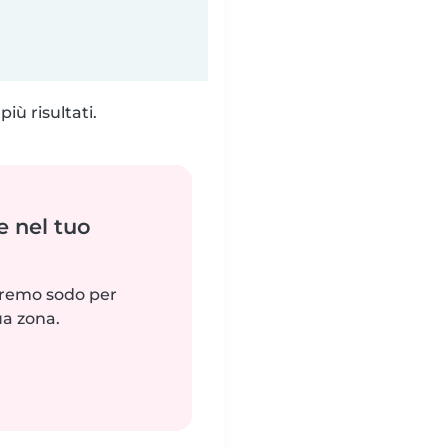
iù risultati.
e nel tuo
reremo sodo per
ua zona.