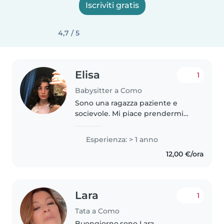
Iscriviti gratis
4,7 / 5
Elisa
1
Babysitter a Como
Sono una ragazza paziente e
socievole. Mi piace prendermi
cura delle persone e sentirmi
d'aiuto facendo imparare loro
Esperienza: > 1 anno
nuove cose, ad esempio tramite
12,00 €/ora
l'insegnamento delle lingue che..
Lara
1
Tata a Como
Buongiorno,sono Lara