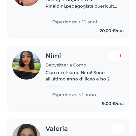
Rinaldini,pedagogista,puericultrice,tata
, italiana, con ventennale
esperienza con bimbi 0/3
Esperienza: > 10 anni
anni,presso asili nido e famiglie
20,00 €/ora
in Italia e Svizzera, referenziata..
Nimi
1
Babysitter a Como
Ciao mi chiamo Nimi! Sono
all'ultimo anno di liceo e ho 2
anni di esperienza come
babysitter e adoro passare il
Esperienza: < 1 anno
tempo con i bambini, giocare
9,00 €/ora
con loro, aiutarli nei compiti e
creare..
Valeria