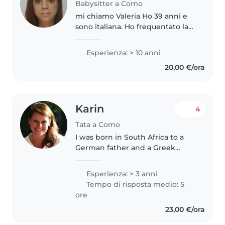
Babysitter a Como
mi chiamo Valeria Ho 39 anni e
sono italiana. Ho frequentato la
scuola di dirigente di comunità
per 5 anni e ho accumulato una
Esperienza: > 10 anni
vasta esperienza lavorando con
20,00 €/ora
bambini di diverse età...
Karin
4
Tata a Como
I was born in South Africa to a
German father and a Greek
mother (my German is very
basic). I have a large family of
Esperienza: > 3 anni
cousins and like to spend time
Tempo di risposta medio: 5
with them. I moved to Italy in
ore
2023..
23,00 €/ora