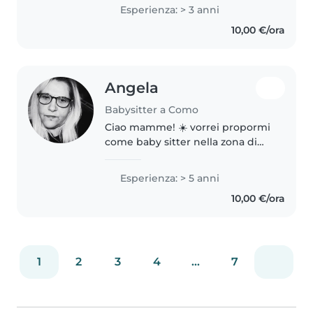
maturato una bella esperienza 😊.
Esperienza: > 3 anni
Ho curato una bambina di 8 mesi
10,00 €/ora
fino a 3 anni prima dell'..
Angela
Babysitter a Como
Ciao mamme! ☀️ vorrei propormi
come baby sitter nella zona di
Como. Faccio la baby sitter da
diversi anni e questa esperienza
Esperienza: > 5 anni
mi ha permesso di prendermi
10,00 €/ora
cura di bambini di età diverse,..
1
2
3
4
...
7