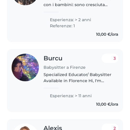
con i bambini: sono cresciuta
circondata dai miei cuginetti,
con età comprese tra 1 e 11 anni,
Esperienza: > 2 anni
e questo mi ha permesso di
Referenze: 1
sviluppare una naturale
10,00 €/ora
predisposizione..
Burcu
3
Babysitter a Firenze
Specialized Educator/ Babysitter
Available in Florence Hi, I'm
Burcu Akarsel, a Specialized
Educator with 12 years of
Esperienza: > 11 anni
experience supporting children
10,00 €/ora
and teens with learning
difficulties..
Alexis
2