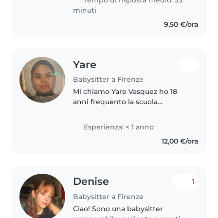
minuti
9,50 €/ora
Yare
Babysitter a Firenze
Mi chiamo Yare Vasquez ho 18
anni frequento la scuola
superiore socio sanitario. Ho già
esperienza con bambini perché
Esperienza: < 1 anno
ho un fratellino di 7 anni che
12,00 €/ora
molto spesso ho dovuto badare
e..
Denise
1
Babysitter a Firenze
Ciao! Sono una babysitter