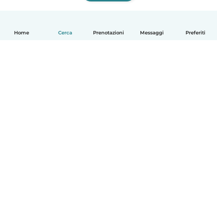
Home
Cerca
Prenotazioni
Messaggi
Preferiti
Italiano
Come funziona
Aiuto
Termini e privacy
Prezzi
Dati aziendali
Babysits per le aziende
Standard della community
© Babysits B.V.