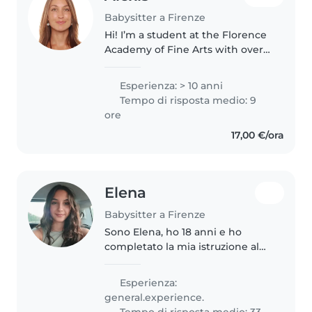
Babysitter a Firenze
Hi! I’m a student at the Florence
Academy of Fine Arts with over
10 years of experience caring for
children of all ages for high-
Esperienza: > 10 anni
profile families in California. I
Tempo di risposta medio: 9
love creating a safe,..
ore
17,00 €/ora
Elena
Babysitter a Firenze
Sono Elena, ho 18 anni e ho
completato la mia istruzione al
liceo classico Michelangiolo.
Stare con i bambini mi piace
Esperienza:
davvero tanto, infatti faccio
general.experience.
l'animatrice da 3 anni al campo..
Tempo di risposta medio: 33