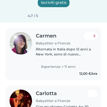
Iscriviti gratis
4,7 / 5
Carmen
5
Babysitter a Firenze
Ritornata in Italia dopo 12 anni a
New York, sono di nuovo
disponibile a prendermi cura di
nuovi incarichi. Dal 99 fino ad ora
Esperienza: > 11 anni
sempre a lavorare con famiglie
12,00 €/ora
stupende che mi hanno..
Carlotta
Babysitter a Firenze
Ciao mi chiamo Carlotta, ho 20