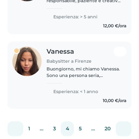
responsabile, paziente e creativa.
Ho esperienza con bambini
come animatrice in centri estivi,
Esperienza: > 5 anni
piscine e nel villaggio natalizi. Mi
12,00 €/ora
piace molto disegnare,..
Vanessa
Babysitter a Firenze
Buongiorno, mi chiamo Vanessa.
Sono una persona seria,
affidabile, paziente e
responsabile. Mi piace stare a
Esperienza: < 1 anno
contatto con i bambini,
10,00 €/ora
prendermi cura di loro e
contribuire a creare..
1
...
3
4
5
...
20