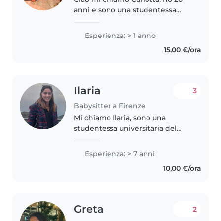
anni e sono una studentessa
sono una ragazza molto paziente,
responsabile, parlo italiano e
Esperienza: > 1 anno
inglese. Mi piace stare a contatto
15,00 €/ora
con i bambini, ho avuto..
Ilaria
3
Babysitter a Firenze
Mi chiamo Ilaria, sono una
studentessa universitaria del
corso di laurea Scienze
dell'Educazione e della
Esperienza: > 7 anni
Formazione- Prima infanzia degli
10,00 €/ora
Studi di Firenze, percorso che mi
permette..
Greta
2