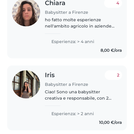
Chiara
4
Babysitter a Firenze
ho fatto molte esperienze
nell'ambito agricolo in aziende
sia di coltivazione che di
allevamento. inoltre, amo anche
Esperienza: > 4 anni
fare la babysitter hai bambini e
8,00 €/ora
anche la Petsitter. mi sono già..
Iris
2
Babysitter a Firenze
Ciao! Sono una babysitter
creativa e responsabile, con 2
anni di esperienza nella cura di
bambini in età pres
Esperienza: > 2 anni
10,00 €/ora