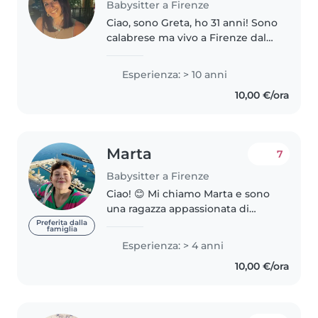
Babysitter a Firenze
Ciao, sono Greta, ho 31 anni! Sono
calabrese ma vivo a Firenze dal
2018. Mi candido come baby
sitter: ho tanta, tanta esperienza,
Esperienza: > 10 anni
sono la terza di 4 figli, e da
10,00 €/ora
sempre do una mano..
Marta
7
Babysitter a Firenze
Ciao! 😊 Mi chiamo Marta e sono
una ragazza appassionata di
bambini. Essendo la più grande
Preferita dalla
famiglia
di 6 figli, ho maturato molta
Esperienza: > 4 anni
esperienza prendendomi cura
10,00 €/ora
dei miei fratelli e di bambini di..