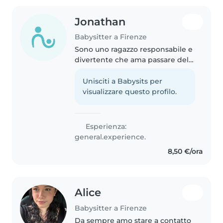
Jonathan
Babysitter a Firenze
Sono uno ragazzo responsabile e
divertente che ama passare del
tempo con i bimbi. So disegnare,
leggere, aiutare a fare i compiti,
Unisciti a Babysits per
cucinare e giocare all'aperto.
visualizzare questo profilo.
Sono bravo con animali..
Esperienza:
general.experience.
8,50 €/ora
Alice
Babysitter a Firenze
Da sempre amo stare a contatto