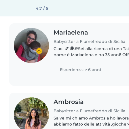
4,7 / 5
Mariaelena
Babysitter a Fiumefreddo di Sicilia
Ciao! 💕 🕵️🔎Sei alla ricerca di una Tata?🤱🧑‍💻 🌸Il mio
nome è Mariaelena e ho 35 anni! Offro servizio di
babysitting e doposcuola a Mascali e
automunita, e posso..
Esperienza: > 6 anni
Ambrosia
Babysitter a Fiumefreddo di Sicilia
Salve mi chiamo Ambrosia ho lavora
abbiamo fatto delle attività ,giocher