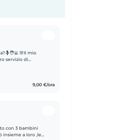
 zone limitrofe. (Sono
9,00 €/ora
to con 3 bambini
ò insieme a loro ,le