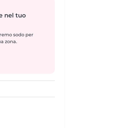
e nel tuo
reremo sodo per
ua zona.